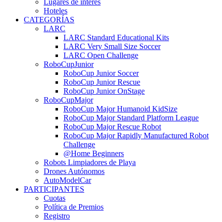
Lugares de interés
Hoteles
CATEGORÍAS
LARC
LARC Standard Educational Kits
LARC Very Small Size Soccer
LARC Open Challenge
RoboCupJunior
RoboCup Junior Soccer
RoboCup Junior Rescue
RoboCup Junior OnStage
RoboCupMajor
RoboCup Major Humanoid KidSize
RoboCup Major Standard Platform League
RoboCup Major Rescue Robot
RoboCup Major Rapidly Manufactured Robot
Challenge
@Home Beginners
Robots Limpiadores de Playa
Drones Autónomos
AutoModelCar
PARTICIPANTES
Cuotas
Política de Premios
Registro