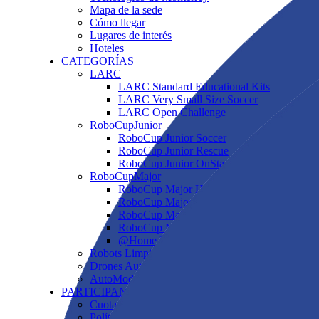
Mapa de la sede
Cómo llegar
Lugares de interés
Hoteles
CATEGORÍAS
LARC
LARC Standard Educational Kits
LARC Very Small Size Soccer
LARC Open Challenge
RoboCupJunior
RoboCup Junior Soccer
RoboCup Junior Rescue
RoboCup Junior OnStage
RoboCupMajor
RoboCup Major Humanoid KidSize
RoboCup Major Standard Platform League
RoboCup Major Rescue Robot
RoboCup Major Rapidly Manufactured Robo
@Home Beginners
Robots Limpiadores de Playa
Drones Autónomos
AutoModelCar
PARTICIPANTES
Cuotas
Política de Premios