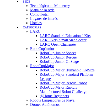
SEDE
Tecnológico de Monterrey
Mapa de la sede
Cómo llegar
Lugares de interés
Hoteles
CATEGORÍAS
LARC
LARC Standard Educational Kits
LARC Very Small Size Soccer
LARC Open Challenge
RoboCupJunior
RoboCup Junior Soccer
RoboCup Junior Rescue
RoboCup Junior OnStage
RoboCupMajor
RoboCup Major Humanoid KidSize
RoboCup Major Standard Platform
League
RoboCup Major Rescue Robot
RoboCup Major Rapidly
Manufactured Robot Challenge
@Home Beginners
Robots Limpiadores de Playa
Drones Autónomos