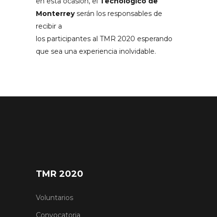
en esta ocasión, el
Tecnológico de
Monterrey
serán los responsables de
recibir a
los participantes al TMR 2020 esperando
que sea una experiencia inolvidable.
TMR 2020
Voluntarios
Convocatoria